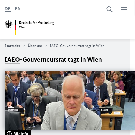
DE
EN
Deutsche VN-Vertretung
Wien
Startseite
Über uns
IAEO
-Gouverneursrat tagt in Wien
IAEO
-Gouverneursrat tagt in Wien
Bildinfo