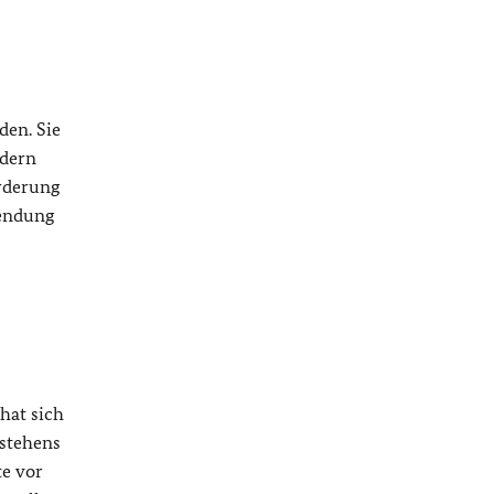
den. Sie
ndern
örderung
wendung
hat sich
estehens
te vor