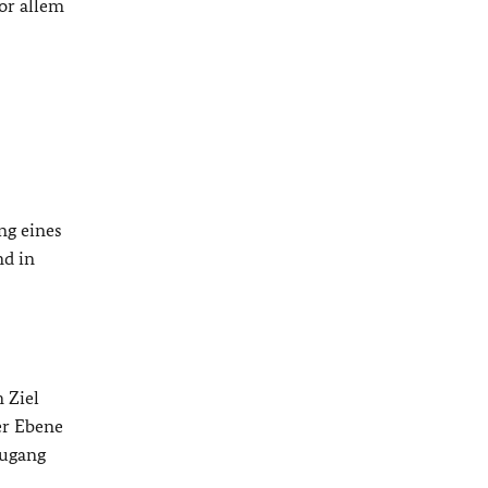
or allem
ng eines
nd in
 Ziel
er Ebene
Zugang