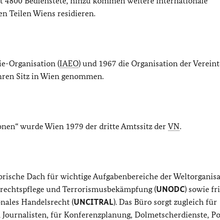
t 4800 Bedienstete, hinzu kommen weitere internationale
ren Teilen Wiens residieren.
ie-Organisation (
IAEO
) und 1967 die Organisation der Verein
ihren Sitz in Wien genommen.
onen“ wurde Wien 1979 der dritte Amtssitz der
VN
.
orische Dach für wichtige Aufgabenbereiche der Weltorganisa
frechtspflege und Terrorismusbekämpfung (
UNODC
) sowie fr
onales Handelsrecht (
UNCITRAL
). Das Büro sorgt zugleich für
 Journalisten, für Konferenzplanung, Dolmetscherdienste, P