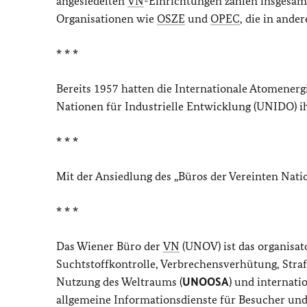
angesiedelten
VN
-Einrichtungen zählen insgesam
Organisationen wie
OSZE
und
OPEC
, die in ande
* * *
Bereits 1957 hatten die Internationale Atomenerg
Nationen für Industrielle Entwicklung (UNIDO) 
* * *
Mit der Ansiedlung des „Büros der Vereinten Nati
* * *
Das Wiener Büro der
VN
(UNOV) ist das organisat
Suchtstoffkontrolle, Verbrechensverhütung, Stra
Nutzung des Weltraums (
UNOOSA
) und internati
allgemeine Informationsdienste für Besucher und