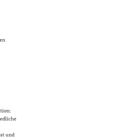
ten
tion:
iedliche
ost und