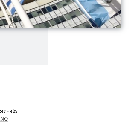
er - ein
UNO